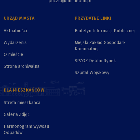
poczta@um.deblin.pl
URZĄD MIASTA
PRZYDATNE LINKI
Aktualności
Biuletyn Informacji Publicznej
Wydarzenia
Miejski Zakład Gospodarki
Komunalnej
O mieście
SPZOZ Dęblin Rynek
Strona archiwalna
Szpital Wojskowy
DLA MIESZKAŃCÓW
Strefa mieszkańca
Galeria Zdjęć
Harmonogram wywozu
Odpadów