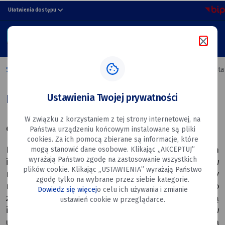
Rada
przejdź do nawigacji strony
przejdź do treści strony
przejdź do stopki strony
Ułatwienia dostępu
Miasta
MENU
Miasto
Szukaj w portalu
Dęblin
Strona główna
Urząd Miasta
Władze Miasta
Rada Miasta
Ustawienia Twojej prywatności
Rada Miasta
W związku z korzystaniem z tej strony internetowej, na
Charakter i zadania Rady Miasta
Państwa urządzeniu końcowym instalowane są pliki
cookies. Za ich pomocą zbierane są informacje, które
mogą stanowić dane osobowe. Klikając „AKCEPTUJ”
Rada Miasta Dęblin jest organem stanowiącym
wyrażają Państwo zgodę na zastosowanie wszystkich
i kontrolnym wspólnoty samorządowej mieszkańców
plików cookie. Klikając „USTAWIENIA” wyrażają Państwo
miasta. Do kompetencji Rady Miasta należy
zgodę tylko na wybrane przez siebie kategorie.
rozstrzyganie we wszystkich sprawach publicznych o
Dowiedz się więcej
o celu ich używania i zmianie
znaczeniu lokalnym, o ile przepisy prawa nie stanowią
ustawień cookie w przeglądarce.
inaczej. Rada Miasta działa na podstawie przepisów
ustawy o samorządzie gminnym oraz Statutu Miasta