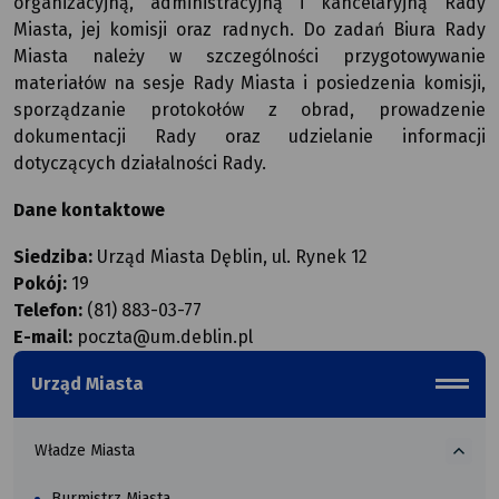
organizacyjną, administracyjną i kancelaryjną Rady
Miasta, jej komisji oraz radnych. Do zadań Biura Rady
Miasta należy w szczególności przygotowywanie
materiałów na sesje Rady Miasta i posiedzenia komisji,
sporządzanie protokołów z obrad, prowadzenie
dokumentacji Rady oraz udzielanie informacji
dotyczących działalności Rady.
Dane kontaktowe
Siedziba:
Urząd Miasta Dęblin, ul. Rynek 12
Pokój:
19
Telefon:
(81) 883-03-77
E-mail:
poczta@um.deblin.pl
Miasta
Urząd Miasta
Władze
menu_b
o
więcej
Władze Miasta
Burmistrz Miasta