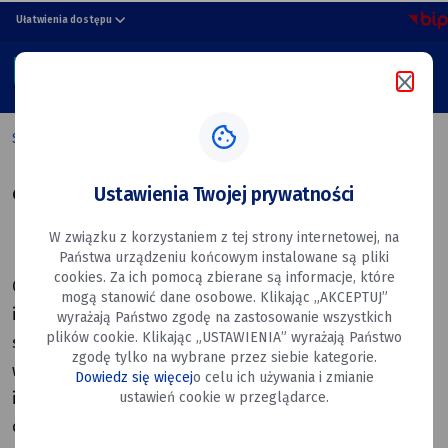
Polityka
przejdź do nawigacji strony
przejdź do treści strony
przejdź do stopki strony
Ułatwienia dostępu
prywatności
MENU
Miasto
Szukaj w portalu
Dęblin
Strona główna
Polityka prywatności
Ustawienia Twojej prywatności
Czym są pliki Cookie
W związku z korzystaniem z tej strony internetowej, na
Państwa urządzeniu końcowym instalowane są pliki
cookies. Za ich pomocą zbierane są informacje, które
Ciasteczka (ang. cookies) to niewielkie pliki, zapisywane
mogą stanowić dane osobowe. Klikając „AKCEPTUJ”
i przechowywane na twoim komputerze, tablecie lub
wyrażają Państwo zgodę na zastosowanie wszystkich
plików cookie. Klikając „USTAWIENIA” wyrażają Państwo
smartphonie podczas gdy odwiedzasz różne strony
zgodę tylko na wybrane przez siebie kategorie.
w internecie. Ciasteczko zazwyczaj zawiera nazwę strony
Dowiedz się więcej
o celu ich używania i zmianie
ustawień cookie w przeglądarce.
internetowej, z której pochodzi, „długość życia”
ciasteczka (to znaczy czas jego istnienia), oraz