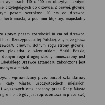
ch wymiarach 110 x 100 cm obszytych złotymi
nie przylegających do drzewca. Z prawej, głównej
złotym pasem szerokości 10 cm od drzewca,
u herb miasta, a pod nim błękitny, majuskulny
, ze złotym pasem szerokości 10 cm od drzewca,
 herb Rzeczypospolitej Polskiej, z tym, że głowa
rzewca.W prawym, dolnym rogu strony głównej,
os plakietka z wizerunkiem Matki Boskiej
 dolnym rogu drugiej strony umieszczony jest
lubelskiego.Drzewce sztandaru zakończone jest
onanym w metalu.
czyście wprowadzany przez poczet sztandarowy
h Rady Miasta, uroczystościach miejskich,
 i wojskowych oraz noszony przez Radę Miasta
in gremio lub gdy jest reprezentowana przez swój