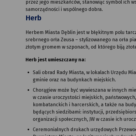
przez jego mieszkańców, stanowiąc symbol ich ws
samorządności i wspólnego dobra.
Herb
Herbem Miasta Dęblin jest w błękitnym polu tarc
srebrnego orła Zeusa – stylizowanego na orła pia
złotym gromem w szponach, od którego biją złot
Herb jest umieszczany na:
Sali obrad Rady Miasta, w lokalach Urzędu Mia
gminie oraz na budynkach miejskich.
Chorągiew może być wywieszana w innych mie
w czasie uroczystości miejskich, państwowych
kombatanckich i harcerskich, a także na budy
będących siedzibami: instytucji, przedsiębiorst
organizacji społecznych, JW w czasie ich urocz
Ceremonialnych drukach urzędowych Przewod