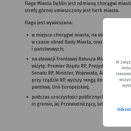
Flaga Miasta Dęblin jest odmianą chorągwi miast
strefy górnej umieszczony jest herb miasta.
Flaga jest wywieszana:
w miejsce chorągwi miasta, na elewacji fronto
w czasie obrad Rady Miasta, oraz w czasie uro
i państwowych;
na elewacji frontowej Ratusza Miasta, gdy w mi
W związ
wizytę: Premier Rządu RP, Prezydent RP, Mar
inst
Senatu RP, Minister, Wojewoda, Ambasador 
stanowi
wszys
przy rządzie RP, wyższy rangą dostojnik kości
wybr
państwa, Unii Europejskiej;
podczas uroczystości publicznych, gdy bierze
in gremio, jej Przewodniczący, lub Burmistrz M
Odrzuć