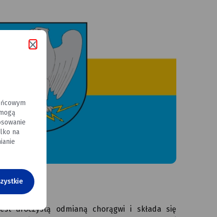
końcowym
 mogą
osowanie
lko na
ianie
zystkie
jest uroczystą odmianą chorągwi i składa się