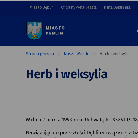
Herb
przejdź do nawigacji strony
przejdź do treści strony
przejdź do stopki strony
Miasto Dęblin
Oficjalny Portal Miasta
Karta Dębliniaka
i weksylia
Miasto
Dęblin
Strona główna
Nasze Miasto
Herb i weksylia
Herb i weksylia
W dniu 2 marca 1993 roku Uchwałą Nr XXXVIII/218
Nawiązując do przeszłości Dęblina związanej z tra