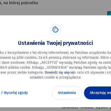
a, na której pośrodku
wej Ratusza Miasta,
czystości miejskich
Ustawienia Twojej prywatności
eście składa oficjalną
ku z korzystaniem z tej strony internetowej, na Państwa urządzeniu 
szałek Sejmu RP, Marszałek
alowane są pliki cookies. Za ich pomocą zbierane są informacje, które
państwa akredytowanego
ć dane osobowe. Klikając „AKCEPTUJ” wyrażają Państwo zgodę na zast
tkich plików cookie. Klikając „USTAWIENIA” wyrażają Państwo zgodę ty
elny, wojskowy, obcego
ane przez siebie kategorie.
Dowiedz się więcej
o celu ich używania i zm
ustawień cookie w przeglądarce.
 w nich udział Rada Miasta
iasta.
 / Wycofaj zgody
Ustawienia
Akceptuję ws
Sztandar
Sztandar Miasta Dęblin 