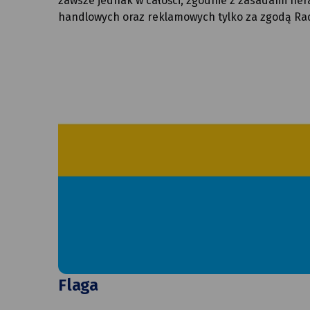
zawsze jednak w całości, zgodnie z zasadami hera
handlowych oraz reklamowych tylko za zgodą Rad
Flaga