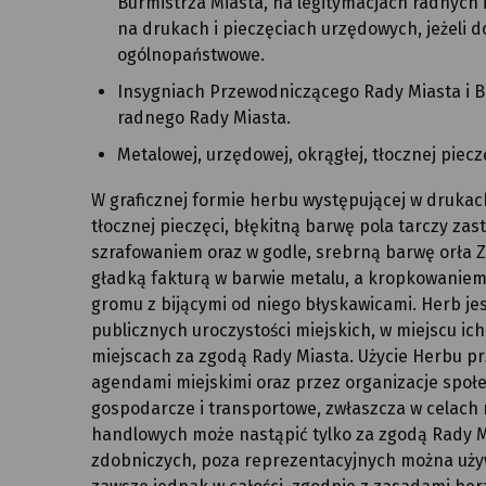
Burmistrza Miasta, na legitymacjach radnych 
na drukach i pieczęciach urzędowych, jeżeli d
ogólnopaństwowe.
Insygniach Przewodniczącego Rady Miasta i B
radnego Rady Miasta.
Metalowej, urzędowej, okrągłej, tłocznej piecz
W graficznej formie herbu występującej w drukac
tłocznej pieczęci, błękitną barwę pola tarczy za
szrafowaniem oraz w godle, srebrną barwę orła 
gładką fakturą w barwie metalu, a kropkowaniem,
gromu z bijącymi od niego błyskawicami. Herb jes
publicznych uroczystości miejskich, w miejscu ic
miejscach za zgodą Rady Miasta. Użycie Herbu pr
agendami miejskimi oraz przez organizacje społ
gospodarcze i transportowe, zwłaszcza w celach
handlowych może nastąpić tylko za zgodą Rady M
zdobniczych, poza reprezentacyjnych można uż