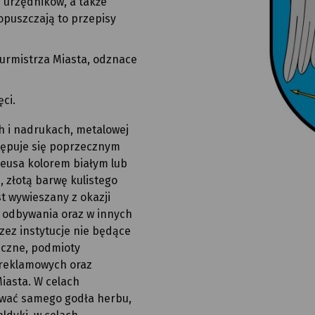
i urzędników, a także
opuszczają to przepisy
urmistrza Miasta, odznace
ęci.
h i nadrukach, metalowej
stępuje się poprzecznym
Zeusa kolorem białym lub
 złotą barwę kulistego
t wywieszany z okazji
h odbywania oraz w innych
zez instytucje nie będące
eczne, podmioty
 reklamowych oraz
iasta. W celach
ywać samego godła herbu,