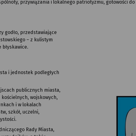
pólnoty, przywiązania i lokalnego patriotyzmu, gotowości d
zy godło, przedstawiające
stowskiego – z kulistym
e błyskawice.
sta i jednostek podległych
jscach publicznych miasta,
, kościelnych, wojskowych,
nkach i w lokalach
w, szkół, uczelni,
ystości.
niczącego Rady Miasta,