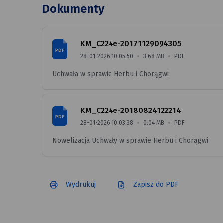
Dokumenty
KM_C224e-20171129094305
data
rozmiar
FORMAT
28-01-2026 10:05:50
3.68 MB
PDF
pliku
PLIKU
Uchwała w sprawie Herbu i Chorągwi
KM_C224e-20180824122214
data
rozmiar
FORMAT
28-01-2026 10:03:38
0.04 MB
PDF
pliku
PLIKU
Nowelizacja Uchwały w sprawie Herbu i Chorągwi
Wydrukuj
Zapisz do PDF