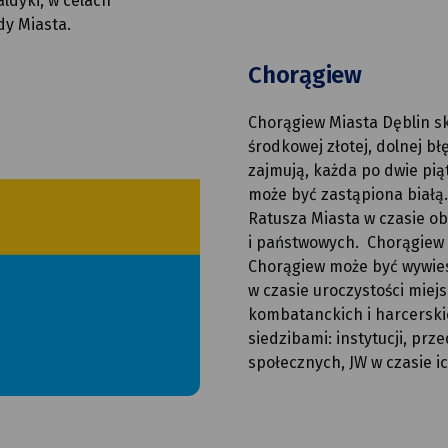
ldyki, w celach
y Miasta.
Chorągiew
Chorągiew Miasta Dęblin skł
środkowej złotej, dolnej bł
zajmują, każda po dwie piąt
może być zastąpiona białą.
Ratusza Miasta w czasie ob
i państwowych. Chorągiew 
Chorągiew może być wywies
w czasie uroczystości miej
kombatanckich i harcerski
siedzibami: instytucji, prze
społecznych, JW w czasie ic