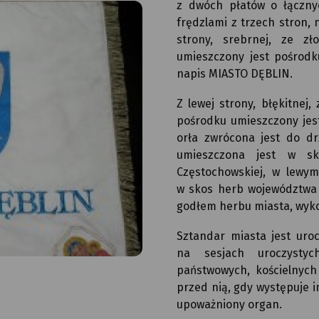
z dwóch płatów o łączny
frędzlami z trzech stron, 
strony, srebrnej, ze 
umieszczony jest pośrodk
napis MIASTO DĘBLIN.
Z lewej strony, błękitnej
pośrodku umieszczony jest
orła zwrócona jest do d
umieszczona jest w sk
Częstochowskiej, w lewym
w skos herb województwa 
godłem herbu miasta, wyk
Sztandar miasta jest uro
na sesjach uroczystyc
państwowych, kościelnych
przed nią, gdy występuje 
upoważniony organ.