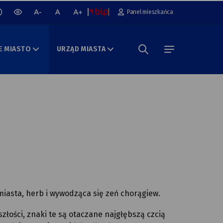
cz lub wyłącz animacje na stronie
Panel mieszkańca
wersja
mniejsza
normalna
większa
kontrastowa
czcionka
czcionka
czcionka
portalu
E MIASTO
URZĄD MIASTA
Szukaj w portalu
menu
miasta, herb i wywodząca się zeń chorągiew.
złości, znaki te są otaczane najgłębszą czcią