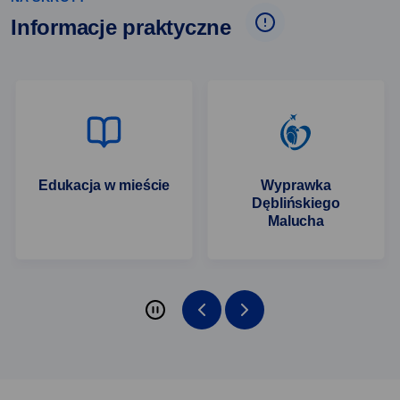
Informacje praktyczne
Edukacja w mieście
Wyprawka
Dęblińskiego
Malucha
slider włączony
poprzednie
następne
elementy
elementy