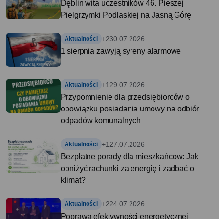
Dęblin wita uczestników 46. Pieszej
Pielgrzymki Podlaskiej na Jasną Górę
+2
30.07.2026
Aktualności
1 sierpnia zawyją syreny alarmowe
+1
29.07.2026
Aktualności
Przypomnienie dla przedsiębiorców o
obowiązku posiadania umowy na odbiór
odpadów komunalnych
+1
27.07.2026
Aktualności
Bezpłatne porady dla mieszkańców: Jak
obniżyć rachunki za energię i zadbać o
klimat?
+2
24.07.2026
Aktualności
Poprawa efektywności energetycznej