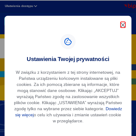
Strona
przejdź do nawigacji strony
przejdź do treści strony
przejdź do stopki strony
Ułatwienia dostępu
główna
MENU
Miasto
Szukaj w portalu
zobacz
Dęblin
więcej
Ustawienia Twojej prywatności
W związku z korzystaniem z tej strony internetowej, na
Państwa urządzeniu końcowym instalowane są pliki
cookies. Za ich pomocą zbierane są informacje, które
mogą stanowić dane osobowe. Klikając „AKCEPTUJ”
wyrażają Państwo zgodę na zastosowanie wszystkich
plików cookie. Klikając „USTAWIENIA” wyrażają Państwo
zgodę tylko na wybrane przez siebie kategorie.
Dowiedz
BILETY NORMALNE, ULGOWE, MIESIĘCZNE
się więcej
o celu ich używania i zmianie ustawień cookie
Bilety w dęblińskiej komunikacji
w przeglądarce.
miejskiej