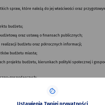
kich spraw, które należą do jej właściwości oraz przygotowy
ektu budżetu;
budżetową oraz ustawą o finansach publicznych;
ealizacji budżetu oraz półrocznych informacji;
tków budżetu miasta;
ch projektu budżetu, kierunkach polityki społecznej i gosp
eczno-gospodarczych;
sta;
izacji zadań Miasta i wybór lub zatwierdzenie wyboru ofert 
Ustawienia Twojej prywatności
zn i zapisów na rzecz Miasta;