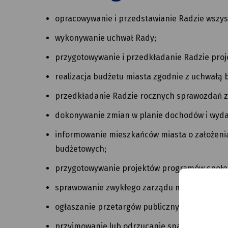
opracowywanie i przedstawianie Radzie wszyst
wykonywanie uchwał Rady;
przygotowywanie i przedkładanie Radzie proj
realizacja budżetu miasta zgodnie z uchwałą 
przedkładanie Radzie rocznych sprawozdań z r
dokonywanie zmian w planie dochodów i wyda
informowanie mieszkańców miasta o założenia
budżetowych;
przygotowywanie projektów programów społ
sprawowanie zwykłego zarządu majątkiem Mia
ogłaszanie przetargów publicznych w celu real
przyjmowanie lub odrzucanie spadków, darowi