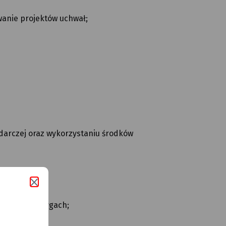
wanie projektów uchwał;
odarczej oraz wykorzystaniu środków
w tych przetargach;