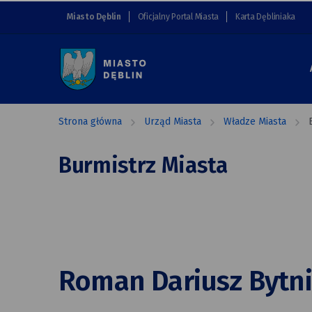
Burmistrz
przejdź do nawigacji strony
przejdź do treści strony
przejdź do stopki strony
Miasto Dęblin
Oficjalny Portal Miasta
Karta Dębliniaka
Miasta
Miasto
Dęblin
Strona główna
Urząd Miasta
Władze Miasta
Burmistrz Miasta
Roman Dariusz Bytn