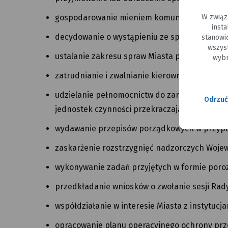
W związ
gospodarowanie mieniem komunalnym;
inst
decydowanie o wystąpieniu ze sporem na dro
stanowi
wszys
ustalanie zakresu spraw Miasta powierzonych
wybr
zatrudnianie i zwalnianie kierowników gminn
udzielanie pełnomocnictw do zarządzania gm
Odrzuć
jednostek czynności przekraczających zakre
wydawanie przepisów porządkowych w przypadka
zaskarżenie rozstrzygnięć nadzorczych Wojew
wykonywanie zadań przyjętych w formie poroz
przedkładanie wniosków o zwołanie sesji Rady
współdziałanie w interesie Miasta z instytucja
opracowanie planu operacyjnego ochrony prz