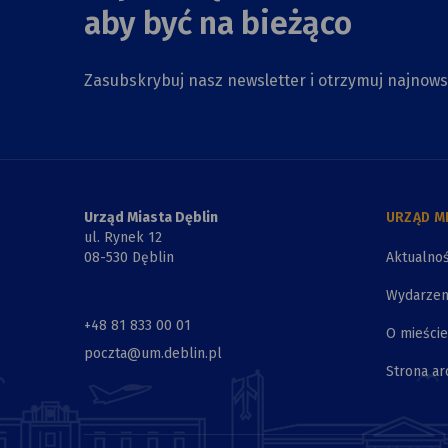
aby być na bieżąco
Zasubskrybuj nasz newsletter i otrzymuj najnow
Urząd Miasta Dęblin
URZĄD M
ul. Rynek 12
08-530 Dęblin
Aktualnoś
Wydarzen
+48 81 833 00 01
O mieście
poczta@um.deblin.pl
Strona ar