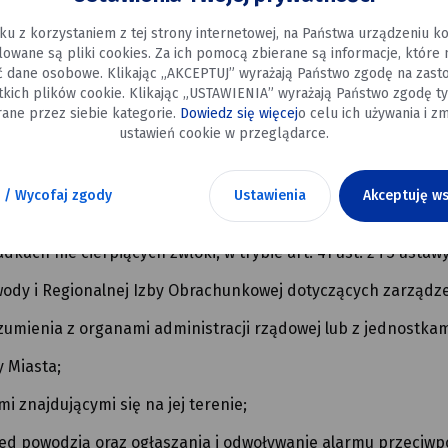
ku z korzystaniem z tej strony internetowej, na Państwa urządzeniu 
alowane są pliki cookies. Za ich pomocą zbierane są informacje, które
gę sądową oraz ustalanie warunków ugody w tych sprawach;
ć dane osobowe. Klikając „AKCEPTUJ” wyrażają Państwo zgodę na zast
tkich plików cookie. Klikając „USTAWIENIA” wyrażają Państwo zgodę ty
 do prowadzenia Zastępcy Burmistrza lub Sekretarzowi Mias
ane przez siebie kategorie.
Dowiedz się więcej
o celu ich używania i zm
ustawień cookie w przeglądarce.
ych jednostek organizacyjnych;
innymi jednostkami organizacyjnymi oraz udzielanie zgody 
 / Wycofaj zgody
Ustawienia
Akceptuję ws
s pełnomocnictwa;
ch nie cierpiących zwłoki, w trybie art. 41 ust. 2 i 3 usta
ody i Regionalnej Izby Obrachunkowej dotyczących zarządz
umienia z organami administracji rządowej lub z jednostkam
 Miasta;
mi znajdującymi się na jej terenie;
ed powodzią oraz ogłaszania i odwoływanie alarmu przeciw