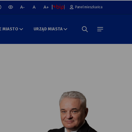
cz lub wyłącz animacje na stronie
Panel mieszkańca
wersja
mniejsza
normalna
większa
kontrastowa
czcionka
czcionka
czcionka
portalu
E MIASTO
URZĄD MIASTA
Szukaj w portalu
menu