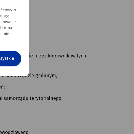
końcowym
 mogą
osowanie
lko na
ta;
ianie
na dokonywanie przez kierowników tych
zystkie
wy o samorządzie gminnym;
eń;
i samorządu terytorialnego;
powodziowego,