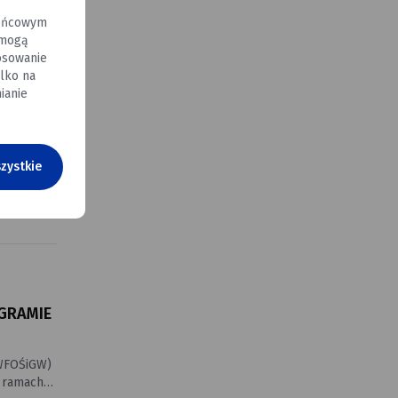
i Rekreacja
końcowym
 mogą
osowanie
lko na
ianie
zystkie
aniem
t
GRAMIE
(WFOŚiGW)
w ramach