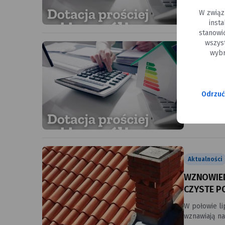
wniosku? Już 
W związ
inst
stanowi
wszys
wybr
Aktualności
CZYSTE PO
Odrzuć
Myślisz, że 
wniosku? Już
maksymalnie 
Aktualności
WZNOWIEN
CZYSTE P
W połowie l
wznawiają n