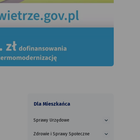
Dla Mieszkańca
Sprawy Urzędowe
więcej
o
Zdrowie i Sprawy Społeczne
Sprawy
więcej