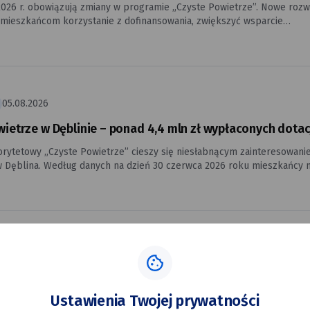
2026 r. obowiązują zmiany w programie „Czyste Powietrze”. Nowe rozw
 mieszkańcom korzystanie z dofinansowania, zwiększyć wsparcie
ję oraz usprawnić realizację inwestycji. Zmiany dotyczą wniosków o
ie składanych od 20 lipca 2026 r. i są efektem konsultacji społecznyc
zestniczyli m.in. właściciele budynków, gminy, operatorzy programu,
fundusze ochrony środowiska i gospodarki wodnej oraz przedstawici
.
05.08.2026
ietrze w Dęblinie – ponad 4,4 mln zł wypłaconych dotac
rytetowy „Czyste Powietrze” cieszy się niesłabnącym zainteresowan
 Dęblina. Według danych na dzień 30 czerwca 2026 roku mieszkańcy 
ie 280 wniosków o dofinansowanie. Do końca pierwszego półrocza 2026
owano już 179 przedsięwzięć, obejmujących m.in. wymianę nieefektyw
ła, termomodernizację budynków oraz inne inwestycje prowadzące do 
i energetycznej domów jednorodzinnych.
07.11.2025
WIETRZE - DOTACJA PROŚCIEJ NIŻ MYŚLISZ
wnioskowanie o dotację to góra papierów i stres związany z przygotow
Ustawienia Twojej prywatności