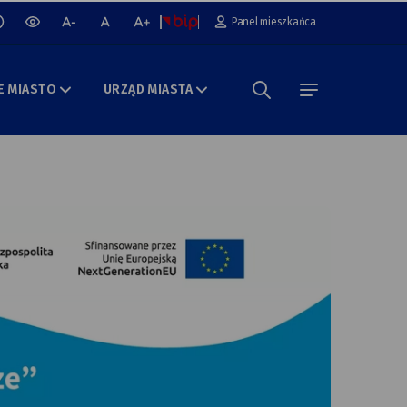
cz lub wyłącz animacje na stronie
Panel mieszkańca
wersja
mniejsza
normalna
większa
kontrastowa
czcionka
czcionka
czcionka
portalu
E MIASTO
URZĄD MIASTA
Szukaj w portalu
menu