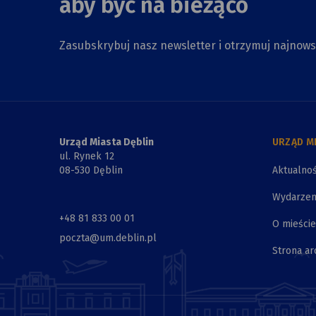
aby być na bieżąco
Zasubskrybuj nasz newsletter i otrzymuj najnow
Urząd Miasta Dęblin
URZĄD M
ul. Rynek 12
08-530 Dęblin
Aktualnoś
Wydarzen
+48 81 833 00 01
O mieście
poczta@um.deblin.pl
Strona ar