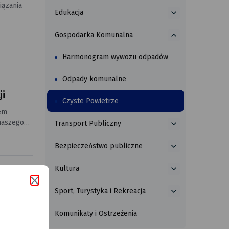
Urzędowe
Komunalna
o
iązania
Gospodarka
Edukacja
Zdrowie
więcej
o
i Sprawy
o
więcej
Społeczne
Gospodarka Komunalna
h,
Edukacja
ele branży
Harmonogram wywozu odpadów
Odpady komunalne
ji
Czyste Powietrze
iem
naszego
Transport Publiczny
więcej
o
nych
Bezpieczeństwo publiczne
Transport
więcej
poprawy
Publiczny
o
Kultura
Bezpieczeństwo
więcej
publiczne
o
Sport, Turystyka i Rekreacja
Kultura
więcej
o
Komunikaty i Ostrzeżenia
Sport,
aniem
Turystyka