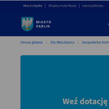
Czyste
przejdź do nawigacji strony
przejdź do treści strony
przejdź do stopki strony
Miasto Dęblin
Oficjalny Portal Miasta
Karta Dębliniaka
Powietrze
Miasto
Dęblin
Strona główna
Dla Mieszkańca
Gospodarka Kom