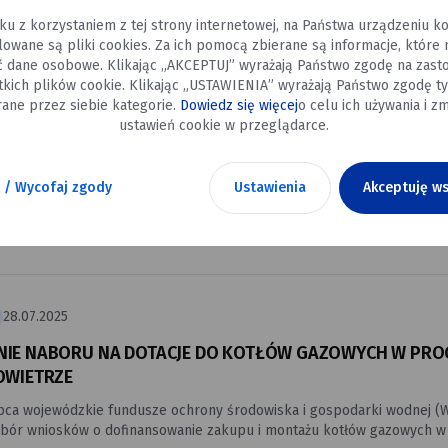
nie!
ku z korzystaniem z tej strony internetowej, na Państwa urządzeniu 
alowane są pliki cookies. Za ich pomocą zbierane są informacje, które
ć dane osobowe. Klikając „AKCEPTUJ” wyrażają Państwo zgodę na zast
tkich plików cookie. Klikając „USTAWIENIA” wyrażają Państwo zgodę ty
ane przez siebie kategorie.
Dowiedz się więcej
o celu ich używania i zm
07.11.2025
ustawień cookie w przeglądarce.
WIETRZE - DOTACJA PROŚCIEJ NIŻ MYŚLISZ
 / Wycofaj zgody
Ustawienia
Akceptuję ws
wnioskowanie o dotację to góra papierów i stres związany z przygotow
 nie! 💪 W nowej edycji programu Czyste Powietrze cała procedura jes
uproszczona - a co najlepsze, nie musisz robić tego sam
28.07.2025
IE NABORU NA DOTACJE DO KOTŁÓW GAZOWYCH W PRO
OWIETRZE
ipca wojewódzkie fundusze ochrony środowiska i gospodarki wodnej 
abór wniosków o dofinansowanie zakupu i montażu kotłów gazowych 