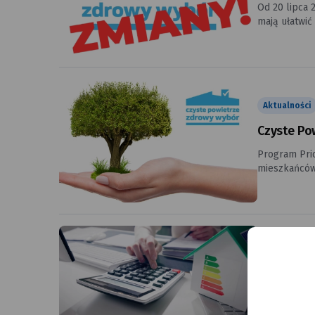
Od 20 lipca 
mają ułatwić
na termomodernizac
dofinansowan
w których uc
wojewódzkie 
wykonawczej
Aktualności
Czyste Pow
Program Prio
mieszkańców
miasta złożyli łączn
roku zrealiz
źródeł ciep
efektywnośc
Aktualności
CZYSTE PO
Myślisz, że 