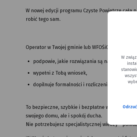
W nowej edycji programu Czyste Powietrze cała p
robić tego sam.
Operator w Twojej gminie lub WFOŚiGW pomoże Ci
W związ
podpowie, jakie rozwiązania są najlepsze dla
inst
stanowi
wypełni z Tobą wniosek,
wszys
wybr
dopilnuje formalności i rozliczenia.
Odrzuć
To bezpieczne, szybkie i bezpłatne wsparcie, dz
swojego domu, ale i spokój ducha.
Nie potrzebujesz specjalistycznej wiedzy - pomo