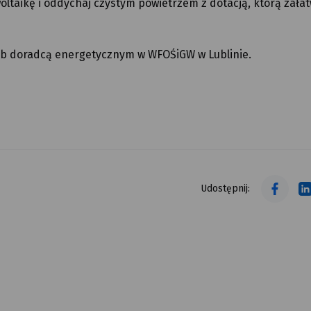
oltaikę i oddychaj czystym powietrzem z dotacją, którą załat
lub doradcą energetycznym w WFOŚiGW w Lublinie.
tekst alt
tekst alt
Udostępnij: