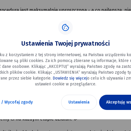
rocedura jest maksymalnie uproszczona - a co najlepsze, ni
Ustawienia Twojej prywatności
 na każdym etapie:
ku z korzystaniem z tej strony internetowej, na Państwa urządzeniu 
 Twojego domu,
alowane są pliki cookies. Za ich pomocą zbierane są informacje, które
ć dane osobowe. Klikając „AKCEPTUJ” wyrażają Państwo zgodę na zast
tkich plików cookie. Klikając „USTAWIENIA” wyrażają Państwo zgodę ty
ane przez siebie kategorie.
Dowiedz się więcej
o celu ich używania i zm
ustawień cookie w przeglądarce.
 / Wycofaj zgody
Ustawienia
Akceptuję ws
ięki któremu zyskujesz nie tylko pieniądze na termomoderniz
żemy Ci na każdym etapie działań. 💬