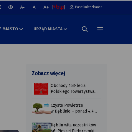
cz lub wyłącz animacje na stronie
Panel mieszkańca
wersja
mniejsza
normalna
większa
kontrastowa
czcionka
czcionka
czcionka
portalu
E MIASTO
URZĄD MIASTA
Szukaj w portalu
menu
Zobacz więcej
Obchody 153-lecia
Polskiego Towarzystwa
Tatrzańskiego
Czyste Powietrze
w Dęblinie – ponad 4,4
mln zł wypł ...
Dęblin wita uczestników
46. Pieszej Pielgrzymki