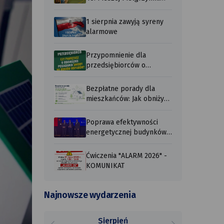
Podlaskiej ...
1 sierpnia zawyją syreny
alarmowe
Przypomnienie dla
przedsiębiorców o
obowiązku posiadania ...
Bezpłatne porady dla
mieszkańców: Jak obniżyć
rachunki ...
Poprawa efektywności
energetycznej budynków
użyteczności ...
Ćwiczenia "ALARM 2026" -
KOMUNIKAT
Najnowsze wydarzenia
Sierpień