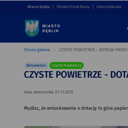
CZYSTE
przejdź do nawigacji strony
przejdź do treści strony
przejdź do stopki strony
Miasto Dęblin
Oficjalny Portal Miasta
Karta Dębliniaka
POWIETRZE
-
DOTACJA
PROŚCIEJ
Strona główna
CZYSTE POWIETRZE - DOTACJA PROŚCI
NIŻ
Aktualności
Czyste Powietrze
MYŚLISZ
CZYSTE POWIETRZE - DOTA
Data utworzenia: 07.11.2025
Myślisz, że wnioskowanie o dotację to góra papie