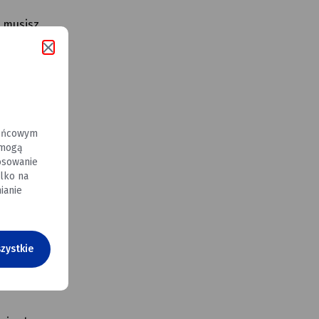
e musisz
końcowym
 mogą
osowanie
lko na
ianie
zystkie
ację