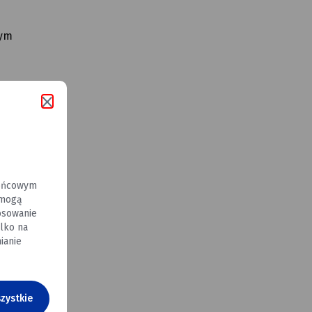
nym
aby
zacji
końcowym
 mogą
osowanie
lko na
ianie
zystkie