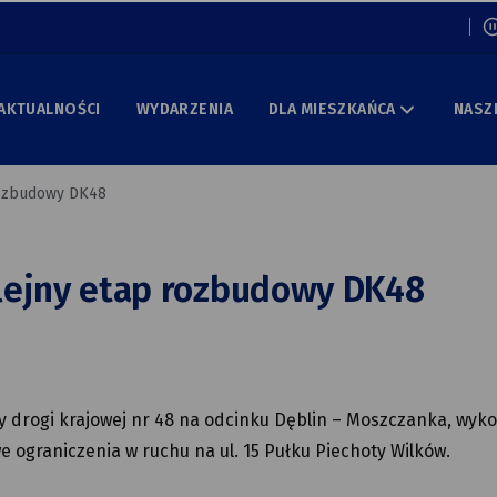
Włą
AKTUALNOŚCI
WYDARZENIA
DLA MIESZKAŃCA
NASZ
rozbudowy DK48
olejny etap rozbudowy DK48
y drogi krajowej nr 48 na odcinku Dęblin – Moszczanka, wy
 ograniczenia w ruchu na ul. 15 Pułku Piechoty Wilków.