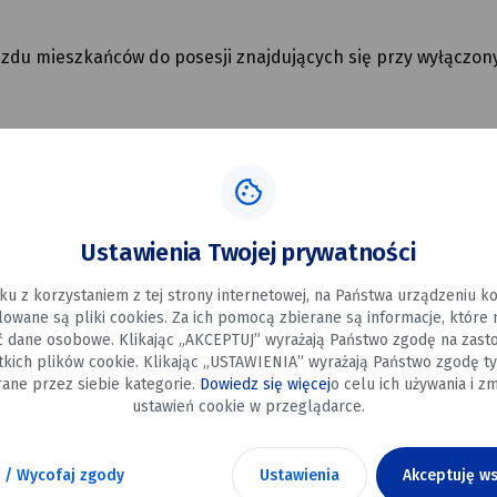
zdu mieszkańców do posesji znajdujących się przy wyłączo
 miasta. Wykonawca zapewnia, że dołoży wszelkich starań, 
zkańców i kierowców.
ożności, zwracanie uwagi na oznakowanie tymczasowej organi
Ustawienia Twojej prywatności
zdów.
ku z korzystaniem z tej strony internetowej, na Państwa urządzeniu 
s wyłączenia tego odcinka z ruchu wynosi około 6 tygodni.
alowane są pliki cookies. Za ich pomocą zbierane są informacje, które
ć dane osobowe. Klikając „AKCEPTUJ” wyrażają Państwo zgodę na zast
tkich plików cookie. Klikając „USTAWIENIA” wyrażają Państwo zgodę ty
ane przez siebie kategorie.
Dowiedz się więcej
o celu ich używania i zm
ustawień cookie w przeglądarce.
18 maja, przeniesione zostaną dwa przystanki autobusowe:
 / Wycofaj zgody
Ustawienia
Akceptuję ws