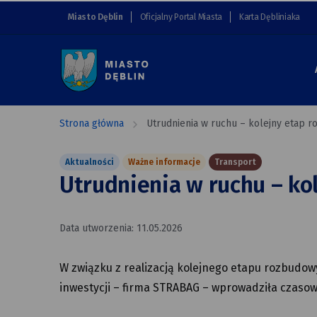
Utrudnienia
przejdź do nawigacji strony
przejdź do treści strony
przejdź do stopki strony
Miasto Dęblin
Oficjalny Portal Miasta
Karta Dębliniaka
w ruchu
–
kolejny
etap
Strona główna
Utrudnienia w ruchu – kolejny etap 
rozbudowy
Aktualności
Ważne informacje
Transport
DK48
Utrudnienia w ruchu – k
Data utworzenia: 11.05.2026
W związku z realizacją kolejnego etapu rozbudow
inwestycji – firma STRABAG – wprowadziła czasowe