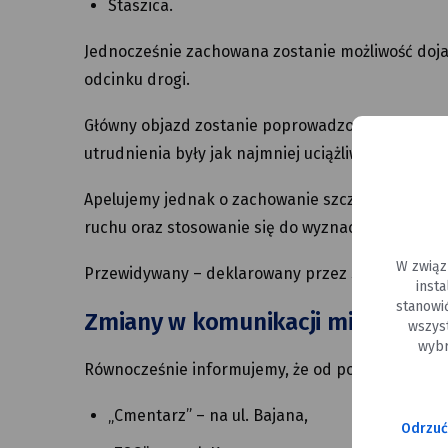
Staszica.
Jednocześnie zachowana zostanie możliwość doja
odcinku drogi.
Główny objazd zostanie poprowadzony obwodnicą
utrudnienia były jak najmniej uciążliwe dla mies
Apelujemy jednak o zachowanie szczególnej ostr
ruchu oraz stosowanie się do wyznaczonych obja
W związ
Przewidywany – deklarowany przez STRABAG – cza
inst
stanowi
Zmiany w komunikacji miejskiej
wszys
wybr
Równocześnie informujemy, że od poniedziałku, 
„Cmentarz” – na ul. Bajana,
Odrzuć