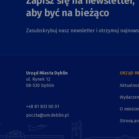
Zapisz się na newsletter,
aby być na bieżąco
Zasubskrybuj nasz newsletter i otrzymuj najnow
Urząd Miasta Dęblin
URZĄD M
ul. Rynek 12
08-530 Dęblin
Aktualnoś
Wydarzen
+48 81 833 00 01
O mieście
poczta@um.deblin.pl
Strona ar