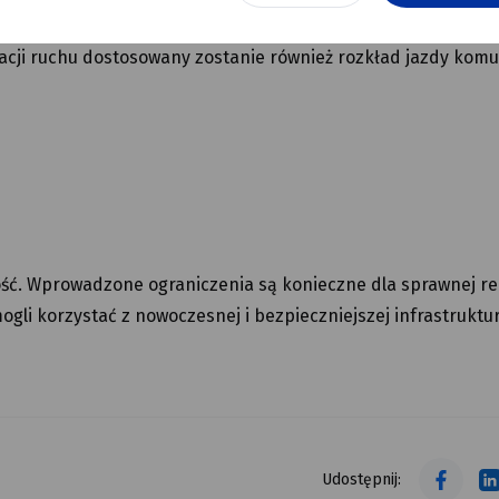
ji ruchu dostosowany zostanie również rozkład jazdy komu
ść. Wprowadzone ograniczenia są konieczne dla sprawnej rea
mogli korzystać z nowoczesnej i bezpieczniejszej infrastruktu
tekst alt
tekst alt
Udostępnij: