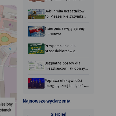
mln zł wypł ...
Dęblin wita uczestników
46. Pieszej Pielgrzymki
Podlaskiej ...
1 sierpnia zawyją syreny
alarmowe
Przypomnienie dla
przedsiębiorców o
obowiązku posiadania ...
Bezpłatne porady dla
mieszkańców: Jak obniżyć
rachunki ...
Poprawa efektywności
energetycznej budynków
użyteczności ...
Najnowsze wydarzenia
Sierpień