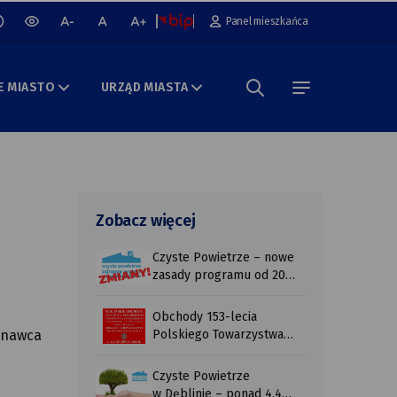
cz lub wyłącz animacje na stronie
Panel mieszkańca
wersja
mniejsza
normalna
większa
kontrastowa
czcionka
czcionka
czcionka
portalu
E MIASTO
URZĄD MIASTA
Szukaj w portalu
menu
Zobacz więcej
Czyste Powietrze – nowe
zasady programu od 20
lipca 2026 r ...
Obchody 153-lecia
konawca
Polskiego Towarzystwa
Tatrzańskiego
Czyste Powietrze
w Dęblinie – ponad 4,4