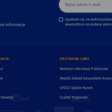
E-
mail
newsletter
Zgadzam się na wykorzystyw
sze informacje
newslettera na podany adres 
IASTA
PRZYDATNE LINKI
ci
Biuletyn Informacji Publicznej
ia
Miejski Zakład Gospodarki Komu
SPZOZ Dęblin Rynek
chiwalna
Szpital Wojskowy