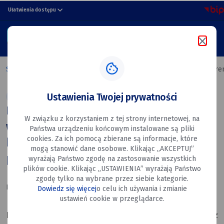
Przedstawiciele
przejdź do nawigacji strony
przejdź do treści strony
przejdź do stopki strony
Ułatwienia dostępu
Dęblina
MENU
uczestniczyli
Szukaj w portalu
w konferencji
Strona główna
Przedstawiciele Dęblina uczestniczyli w konfer
poświęconej
Ustawienia Twojej prywatności
Aktualności
Bezpieczeństwo
Gospodarka Komunalna
bezpieczeństwu
Przedstawiciele Dęblina uczestniczyli
W związku z korzystaniem z tej strony internetowej, na
informacyjnemu
w konferencji poświęconej
Państwa urządzeniu końcowym instalowane są pliki
państwa
cookies. Za ich pomocą zbierane są informacje, które
bezpieczeństwu informacyjnemu
mogą stanowić dane osobowe. Klikając „AKCEPTUJ”
państwa
wyrażają Państwo zgodę na zastosowanie wszystkich
plików cookie. Klikając „USTAWIENIA” wyrażają Państwo
zgodę tylko na wybrane przez siebie kategorie.
Data utworzenia: 09.06.2026
Dowiedz się więcej
o celu ich używania i zmianie
ustawień cookie w przeglądarce.
Na zaproszenie organizatorów Roman Dariusz