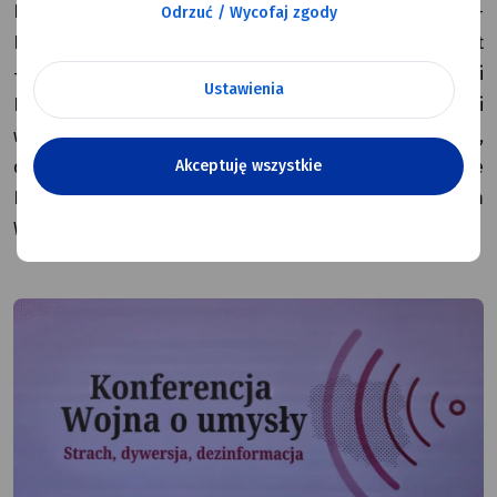
Bytniewski – Burmistrz Miasta Dęblin, Tomasz Mikusek –
Odrzuć / Wycofaj zgody
Przewodniczący Rady Miasta Dęblin oraz Dariusz Wojdat
– Prezes Zarządu Miejskiego Zakładu Gospodarki
Ustawienia
Komunalnej Sp. z o.o. w Dęblinie uczestniczyli
w konferencji „Wojna o umysły. Strach, dywersja,
Akceptuję wszystkie
dezinformacja”, która odbyła się w Sejmie
Rzeczypospolitej Polskiej pod honorowym patronatem
Wicemarszałek Sejmu Doroty Niedzieli.