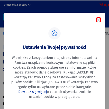
POWIATOWY
przejdź do nawigacji strony
przejdź do treści strony
przejdź do stopki strony
Ułatwienia dostępu
TURNIEJ
MENU
PIŁKI
Szukaj w portalu
NOŻNEJ
Strona główna
POWIATOWY TURNIEJ PIŁKI NOŻNEJ DRUŻYN STR
DRUŻYN
Ustawienia Twojej prywatności
Aktualności
Sport
STRAŻACKICH
POWIATOWY TURNIEJ PIŁKI NOŻNEJ
W związku z korzystaniem z tej strony internetowej, na
O
DRUŻYN STRAŻACKICH O PUCHAR
Państwa urządzeniu końcowym instalowane są pliki
PUCHAR
cookies. Za ich pomocą zbierane są informacje, które
STAROSTY RYCKIEGO
mogą stanowić dane osobowe. Klikając „AKCEPTUJ”
STAROSTY
wyrażają Państwo zgodę na zastosowanie wszystkich
plików cookie. Klikając „USTAWIENIA” wyrażają Państwo
Data utworzenia: 28.05.2025
RYCKIEGO
zgodę tylko na wybrane przez siebie kategorie.
Dowiedz się więcej
o celu ich używania i zmianie
ustawień cookie w przeglądarce.
W dniu 25 maja 2025 r. na stadionie miejskim przy ul. 15
Pułku Piechoty Wilków 5b w Dęblinie odbył się