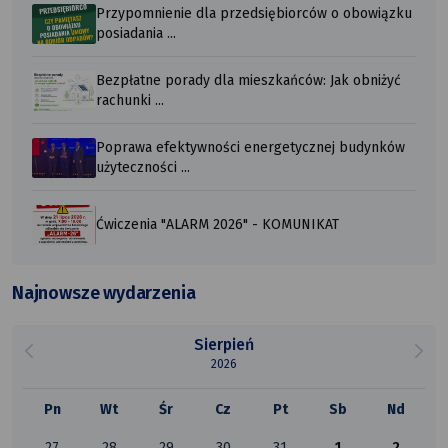
Przypomnienie dla przedsiębiorców o obowiązku
posiadania ...
Bezpłatne porady dla mieszkańców: Jak obniżyć
rachunki ...
Poprawa efektywności energetycznej budynków
użyteczności ...
Ćwiczenia "ALARM 2026" - KOMUNIKAT
Najnowsze wydarzenia
Sierpień
2026
Pn
Wt
Śr
Cz
Pt
Sb
Nd
27
28
29
30
31
1
2