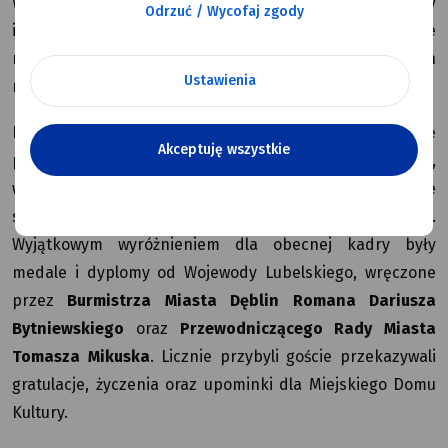
Wydarzenie miało charakter plenerowy
Odrzuć / Wycofaj zgody
i ogólnodostępny, aby umożliwić wspólne świętowanie
mieszkańcom Dęblina oraz gościom przybyłym z innych
Ustawienia
miejscowości i regionów.
Podczas części oficjalnej przedstawiono historię
Akceptuję wszystkie
powstania i rozwoju instytucji. Obecni pracownicy,
wcześniejsi dyrektorzy placówki oraz przedstawiciele
samorządu lokalnego otrzymali pamiątkowe grawertony.
Wyjątkowym wyróżnieniem dla obecnej kadry były
medale i dyplomy od Wojewody Lubelskiego, wręczone
przez
Burmistrza Miasta Dęblin Romana Dariusza
Bytniewskiego
oraz
Przewodniczącego Rady Miasta
Tomasza Mikuska
. Licznie przybyli goście przekazywali
gratulacje, życzenia oraz upominki dla Miejskiego Domu
Kultury.