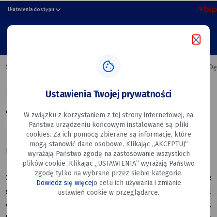
Jubileusz
przejdź do nawigacji strony
przejdź do treści strony
przejdź do stopki strony
Ułatwienia dostępu
50-
MENU
lecia
Szukaj w portalu
Miejskiego
Strona główna
Jubileusz 50-lecia Miejskiego Domu Kultury w Dę
Domu
Ustawienia Twojej prywatności
Aktualności
Przedstawienia
Spotkania
Kultura
Kultury
Jubileusz 50-lecia Miejskiego Domu
W związku z korzystaniem z tej strony internetowej, na
w Dęblinie
Kultury w Dęblinie
Państwa urządzeniu końcowym instalowane są pliki
cookies. Za ich pomocą zbierane są informacje, które
mogą stanowić dane osobowe. Klikając „AKCEPTUJ”
Data utworzenia: 02.07.2026
wyrażają Państwo zgodę na zastosowanie wszystkich
plików cookie. Klikając „USTAWIENIA” wyrażają Państwo
zgodę tylko na wybrane przez siebie kategorie.
20 czerwca 2026 r. Miejski Dom Kultury w Dęblinie
Dowiedz się więcej
o celu ich używania i zmianie
świętował jubileusz 50-lecia istnienia.
Uroczystość
ustawień cookie w przeglądarce.
odbyła się na placu przy MDK, tuż nad brzegiem Wisły.