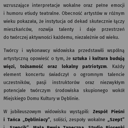
wzruszające interpretacje wokalne oraz pełne emocji
i humoru etiudy teatralne. Obecność artystów w różnym
wieku pokazała, że instytucja od dekad skutecznie łączy
mieszkańców, rozwija talenty i daje przestrzeń
do twórczej aktywności każdemu, niezależnie od wieku.
Twórcy i wykonawcy widowiska przedstawili wspólną
artystyczną opowieść o tym, że
sztuka i kultura budują
więzi, tożsamość oraz lokalny patriotyzm
. Każdy
element koncertu świadczył o ogromnym talencie
uczestników, pasji instruktorów oraz niezwykłym
potencjale twórczym środowiska skupionego wokół
Miejskiego Domu Kultury w Dęblinie.
W jubileuszowym widowisku wystąpili:
Zespół Pieśni
i Tańca „Dębliniacy”
, soliści, zespoły wokalne
„Szept”
i
„Szepcik”
,
Mała Rewia Taneczna
,
Studio Piosenki