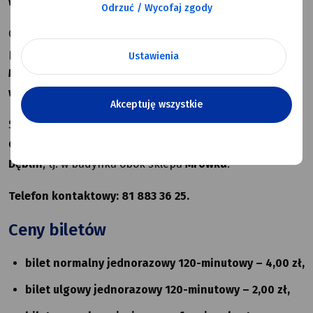
w formie e-karty
.
Odrzuć / Wycofaj zgody
Obsługę wniosków, sprzedaż oraz wydawanie e-kart
prowadzi operator dęblińskiej komunikacji miejskiej –
Ustawienia
Miejski Zakład Gospodarki Komunalnej sp. z o.o.
w Dęblinie
.
Akceptuję wszystkie
Sprawy związane z e-kartami obsługiwane są w
Biurze
Obsługi Klienta MZGK
przy
ul. Towarowej 2D, 08-530
Dęblin
, tj. w budynku obok sklepu
Mrówka
.
Telefon kontaktowy: 81 883 36 25.
Ceny biletów
bilet normalny jednorazowy 120-minutowy – 4,00 zł,
bilet ulgowy jednorazowy 120-minutowy – 2,00 zł,