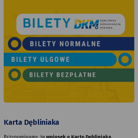
Karta Dębliniaka
Przypominamy, że
wniosek o Kartę Dębliniaka