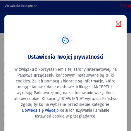
Bilety
przejdź do nawigacji strony
przejdź do treści strony
przejdź do stopki strony
Ułatwienia dostępu
w dęblińskiej
MENU
komunikacji
Szukaj w portalu
miejskiej
Strona główna
Bilety w dęblińskiej komunikacji miejskiej
Ustawienia Twojej prywatności
Aktualności
Transport
Bilety w dęblińskiej komunikacji
W związku z korzystaniem z tej strony internetowej, na
miejskiej
Państwa urządzeniu końcowym instalowane są pliki
cookies. Za ich pomocą zbierane są informacje, które
mogą stanowić dane osobowe. Klikając „AKCEPTUJ”
Data utworzenia: 24.06.2026
wyrażają Państwo zgodę na zastosowanie wszystkich
plików cookie. Klikając „USTAWIENIA” wyrażają Państwo
zgodę tylko na wybrane przez siebie kategorie.
Informujemy, że
od 1 lipca przejazdy dęblińską
Dowiedz się więcej
o celu ich używania i zmianie
komunikacją miejską będą odpłatne
. Mieszkańcy mogą
ustawień cookie w przeglądarce.
już składać wnioski o wydanie
biletu miesięcznego