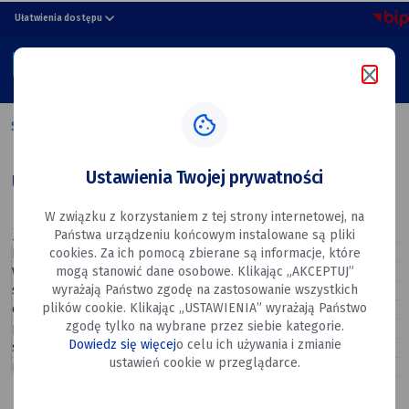
ul.
przejdź do nawigacji strony
przejdź do treści strony
przejdź do stopki strony
Ułatwienia dostępu
Okólna
MENU
10
Szukaj w portalu
Strona główna
ul. Okólna 10
Ustawienia Twojej prywatności
ul. Okólna 10
W związku z korzystaniem z tej strony internetowej, na
Apteki
(Urzędowe, Biblioteki)
Państwa urządzeniu końcowym instalowane są pliki
poniedziałek
08:00–18:00
cookies. Za ich pomocą zbierane są informacje, które
wtorek
08:00–18:00
mogą stanowić dane osobowe. Klikając „AKCEPTUJ”
wyrażają Państwo zgodę na zastosowanie wszystkich
środa
08:00–18:00
plików cookie. Klikając „USTAWIENIA” wyrażają Państwo
czwartek
08:00–18:00
zgodę tylko na wybrane przez siebie kategorie.
piątek
08:00–18:00
Dowiedz się więcej
o celu ich używania i zmianie
sobota
08:00–15:00
ustawień cookie w przeglądarce.
niedziela
Zamknięte