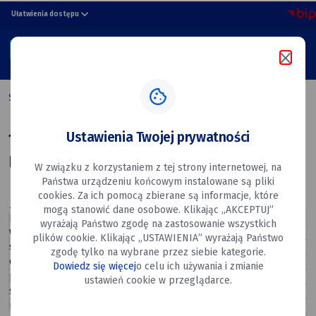
15
przejdź do nawigacji strony
przejdź do treści strony
przejdź do stopki strony
Ułatwienia dostępu
Pułku
MENU
Piechoty
Szukaj w portalu
Wilków
Strona główna
15 Pułku Piechoty Wilków 3, 08-530 Dęblin
3,
Ustawienia Twojej prywatności
15 Pułku Piechoty Wilków 3, 08-530
08-
Dęblin
W związku z korzystaniem z tej strony internetowej, na
530
Państwa urządzeniu końcowym instalowane są pliki
Dęblin
cookies. Za ich pomocą zbierane są informacje, które
Apteki
(Urzędowe, Biblioteki)
mogą stanowić dane osobowe. Klikając „AKCEPTUJ”
poniedziałek
09:00–19:00
wyrażają Państwo zgodę na zastosowanie wszystkich
wtorek
09:00–19:00
plików cookie. Klikając „USTAWIENIA” wyrażają Państwo
środa
09:00–19:00
zgodę tylko na wybrane przez siebie kategorie.
czwartek
09:00–19:00
Dowiedz się więcej
o celu ich używania i zmianie
piątek
09:00–19:00
ustawień cookie w przeglądarce.
sobota
08:00–14:00
niedziela
Zamknięte