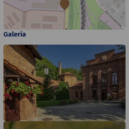
Galeria
+
−
Leaflet
|
©
OpenStreetMap
contributors