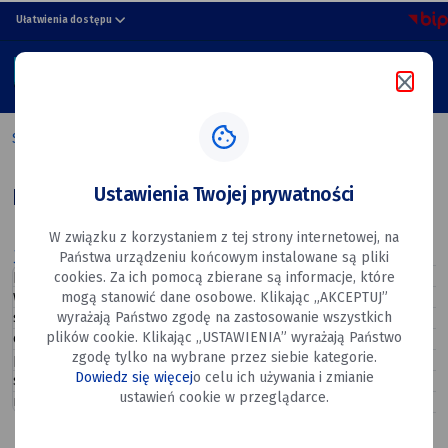
Kolejowa
przejdź do nawigacji strony
przejdź do treści strony
przejdź do stopki strony
Ułatwienia dostępu
20,
MENU
08-
Szukaj w portalu
530
Strona główna
Kolejowa 20, 08-530 Dęblin
Dęblin
Ustawienia Twojej prywatności
Kolejowa 20, 08-530 Dęblin
W związku z korzystaniem z tej strony internetowej, na
Apteki
(Urzędowe, Biblioteki)
Państwa urządzeniu końcowym instalowane są pliki
poniedziałek
08:00–18:00
cookies. Za ich pomocą zbierane są informacje, które
wtorek
08:00–18:00
mogą stanowić dane osobowe. Klikając „AKCEPTUJ”
wyrażają Państwo zgodę na zastosowanie wszystkich
środa
08:00–18:00
plików cookie. Klikając „USTAWIENIA” wyrażają Państwo
czwartek
08:00–18:00
zgodę tylko na wybrane przez siebie kategorie.
piątek
08:00–18:00
Dowiedz się więcej
o celu ich używania i zmianie
sobota
08:00–13:00
ustawień cookie w przeglądarce.
niedziela
Zamknięte