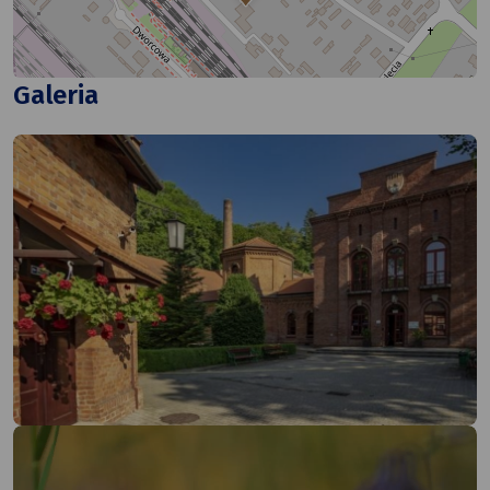
Galeria
+
−
Leaflet
|
©
OpenStreetMap
contributors