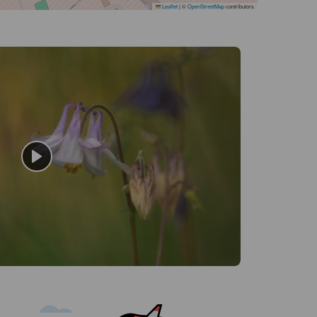
Leaflet
|
©
OpenStreetMap
contributors
odtwórz