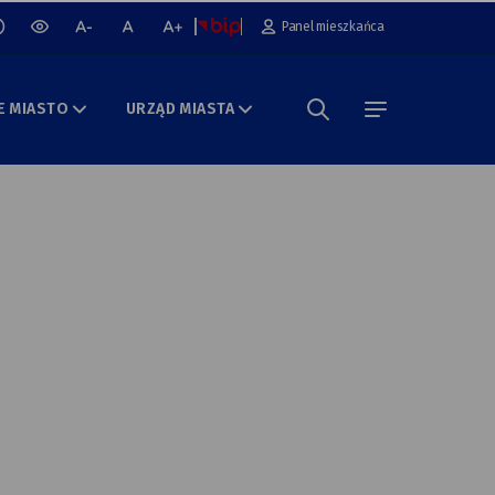
cz lub wyłącz animacje na stronie
Panel mieszkańca
wersja
mniejsza
normalna
większa
kontrastowa
czcionka
czcionka
czcionka
portalu
E MIASTO
URZĄD MIASTA
Szukaj w portalu
menu