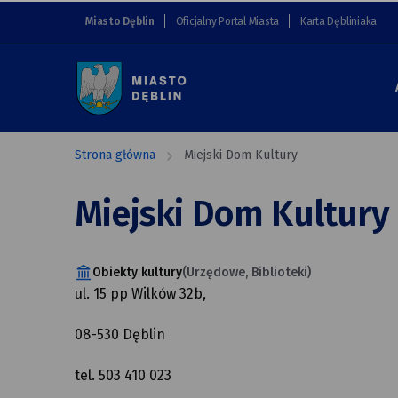
Miejski
przejdź do nawigacji strony
przejdź do treści strony
przejdź do stopki strony
Miasto Dęblin
Oficjalny Portal Miasta
Karta Dębliniaka
Dom
Kultury
Strona główna
Miejski Dom Kultury
Miejski Dom Kultury
Obiekty kultury
(Urzędowe, Biblioteki)
ul. 15 pp Wilków 32b,
08-530 Dęblin
tel. 503 410 023