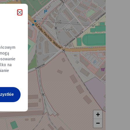
końcowym
 mogą
osowanie
lko na
ianie
zystkie
+
−