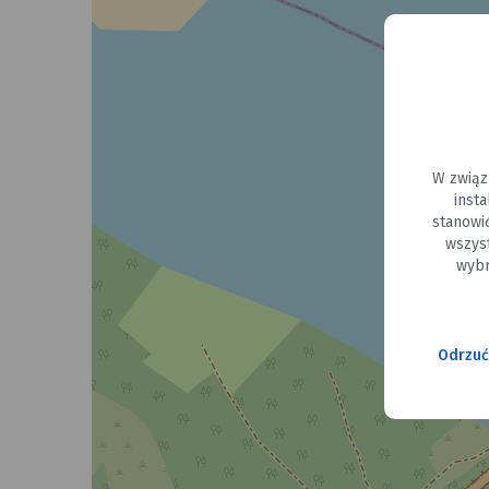
W związ
inst
stanowi
wszys
wybr
Odrzuć